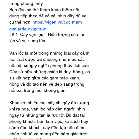
trong phong thủy.
Bạn đọc có thể tham khảo thêm nội 
dung tiếp theo để có cái nhìn đầy đủ và 
cụ thể hơn: 
https://vigen.vn/cuc-mam-
xoi-ha-lan-cay-mo/
## 1. Cây vạn lộc – Biểu tượng của tài 
lộc và sự sung túc
Vạn lộc là một trong những loại cây cảnh 
nội thất được ưa chuộng nhờ màu sắc 
nổi bật cùng ý nghĩa phong thủy tích cực. 
Cây sở hữu những chiếc lá dày, bóng, có 
sự kết hợp giữa các gam màu xanh, 
hồng và đỏ tạo nên vẻ đẹp sang trọng, 
nổi bật trong mọi không gian.
Khác với nhiều loại cây chỉ gây ấn tượng 
khi ra hoa, vạn lộc hấp dẫn người nhìn 
ngay từ những tán lá rực rỡ. Dù đặt tại 
phòng khách, bàn làm việc, kệ sách hay 
sảnh đón khách, cây đều tạo nên điểm 
nhấn tinh tế và mang đến cảm giác tươi 