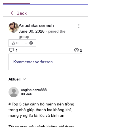
Back
Anushika ramesh
June 30, 2026
·
joined the
group.
0
1
2
Kommentar verfassen...
Aktuell
engine.aszm888
03. Juli
# Top 3 cây cảnh hộ mệnh nên trồng 
trong nhà giúp thanh lọc không khí, 
mang ý nghĩa tài lộc và bình an
Từ xa xưa, cây cảnh không chỉ được 