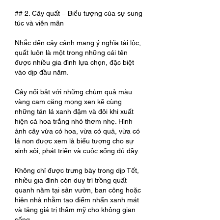
## 2. Cây quất – Biểu tượng của sự sung 
túc và viên mãn
Nhắc đến cây cảnh mang ý nghĩa tài lộc, 
quất luôn là một trong những cái tên 
được nhiều gia đình lựa chọn, đặc biệt 
vào dịp đầu năm.
Cây nổi bật với những chùm quả màu 
vàng cam căng mọng xen kẽ cùng 
những tán lá xanh đậm và đôi khi xuất 
hiện cả hoa trắng nhỏ thơm nhẹ. Hình 
ảnh cây vừa có hoa, vừa có quả, vừa có 
lá non được xem là biểu tượng cho sự 
sinh sôi, phát triển và cuộc sống đủ đầy.
Không chỉ được trưng bày trong dịp Tết, 
nhiều gia đình còn duy trì trồng quất 
quanh năm tại sân vườn, ban công hoặc 
hiên nhà nhằm tạo điểm nhấn xanh mát 
và tăng giá trị thẩm mỹ cho không gian 
sống.