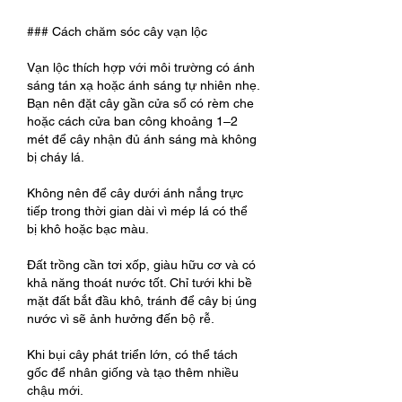
### Cách chăm sóc cây vạn lộc
Vạn lộc thích hợp với môi trường có ánh 
sáng tán xạ hoặc ánh sáng tự nhiên nhẹ. 
Bạn nên đặt cây gần cửa sổ có rèm che 
hoặc cách cửa ban công khoảng 1–2 
mét để cây nhận đủ ánh sáng mà không 
bị cháy lá.
Không nên để cây dưới ánh nắng trực 
tiếp trong thời gian dài vì mép lá có thể 
bị khô hoặc bạc màu.
Đất trồng cần tơi xốp, giàu hữu cơ và có 
khả năng thoát nước tốt. Chỉ tưới khi bề 
mặt đất bắt đầu khô, tránh để cây bị úng 
nước vì sẽ ảnh hưởng đến bộ rễ.
Khi bụi cây phát triển lớn, có thể tách 
gốc để nhân giống và tạo thêm nhiều 
chậu mới.