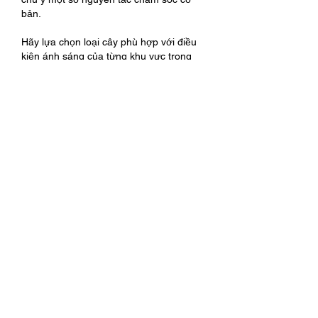
bản.
Hãy lựa chọn loại cây phù hợp với điều 
kiện ánh sáng của từng khu vực trong 
nhà. Không nên đặt cây ở vị trí quá tối 
hoặc quá nắng vì đều có thể ảnh hưởng 
đến quá trình sinh trưởng.
Tưới nước đúng nhu cầu của từng loại 
cây và luôn kiểm tra độ ẩm của đất trước 
khi tưới nhằm hạn chế tình trạng úng rễ.
Định kỳ bón phân hữu cơ hoặc phân tan 
chậm để bổ sung dinh dưỡng cho cây. 
Đồng thời thường xuyên cắt bỏ lá già, lá 
vàng và kiểm tra sâu bệnh để cây luôn 
khỏe mạnh.
Ngoài kỹ thuật chăm sóc, chất lượng cây 
giống cũng là yếu tố quan trọng quyết 
định khả năng sinh trưởng lâu dài. Hiện 
nay, nhiều nhà vườn lựa chọn nguồn cây 