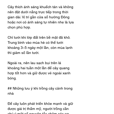
Cây thích ánh sáng khuếch tán và không 
nên đặt dưới nắng trực tiếp trong thời 
gian dài. Vị trí gần cửa sổ hướng Đông 
hoặc nơi có ánh sáng tự nhiên nhẹ là lựa 
chọn phù hợp.
Chỉ tưới khi lớp đất trên bề mặt đã khô. 
Trung bình vào mùa hè có thể tưới 
khoảng 3–5 ngày một lần, còn mùa lạnh 
thì giảm số lần tưới.
Ngoài ra, nên lau sạch bụi trên lá 
khoảng hai tuần một lần để cây quang 
hợp tốt hơn và giữ được vẻ ngoài xanh 
bóng.
## Những lưu ý khi trồng cây cảnh trong 
nhà
Để cây luôn phát triển khỏe mạnh và giữ 
được giá trị thẩm mỹ, người trồng cần 
chú ý một số nguyên tắc chăm sóc cơ 