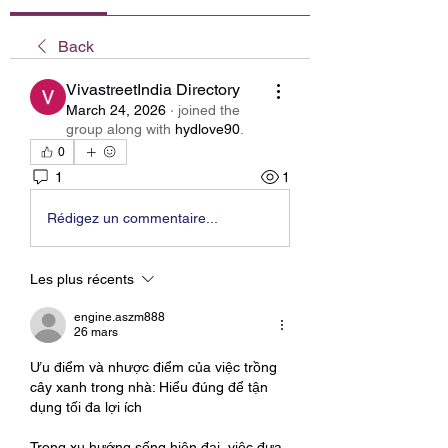
Back
VivastreetIndia Directory
March 24, 2026
·
joined the
group along with
hydlove90
.
0
1
1
Rédigez un commentaire...
Les plus récents
engine.aszm888
26 mars
Ưu điểm và nhược điểm của việc trồng 
cây xanh trong nhà: Hiểu đúng để tận 
dụng tối đa lợi ích
Trong xu hướng sống hiện đại, việc đưa 