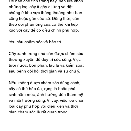
Để hạn chế tình trạng này, nên lựa chọn 
những loại cây ít gây dị ứng và đặt 
chúng ở khu vực thông thoáng như ban 
công hoặc gần cửa sổ. Đồng thời, cần 
theo dõi phản ứng của cơ thể khi tiếp 
xúc với cây để có điều chỉnh phù hợp.
Yêu cầu chăm sóc và bảo trì
Cây xanh trong nhà cần được chăm sóc 
thường xuyên để duy trì sức sống. Việc 
tưới nước, bón phân, lau lá và kiểm soát 
sâu bệnh đòi hỏi thời gian và sự chú ý.
Nếu không được chăm sóc đúng cách, 
cây có thể héo úa, rụng lá hoặc phát 
sinh nấm mốc, ảnh hưởng đến thẩm mỹ 
và môi trường sống. Vì vậy, việc lựa chọn 
loại cây phù hợp với điều kiện và thời 
gian chăm sóc là rất quan trọng.
Kết luận