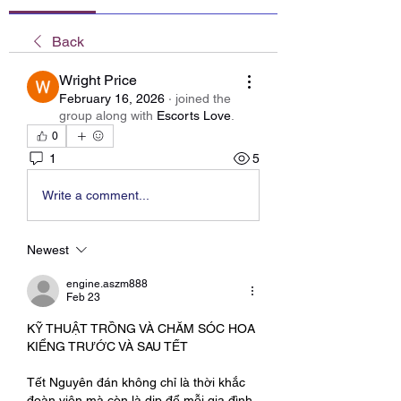
Back
Wright Price
February 16, 2026
·
joined the
group along with
Escorts Love
.
0
1
5
Write a comment...
Newest
engine.aszm888
Feb 23
KỸ THUẬT TRỒNG VÀ CHĂM SÓC HOA 
KIỂNG TRƯỚC VÀ SAU TẾT
Tết Nguyên đán không chỉ là thời khắc 
đoàn viên mà còn là dịp để mỗi gia đình 