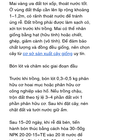
Mai vàng ưa đất tơi xốp, thoát nước tốt. 
Ở vùng đất thấp cần lên líp rộng khoảng 
1–1,2m, có rãnh thoát nước để tránh 
úng rễ. Đất trồng phải được làm sạch cỏ, 
xới tơi trước khi trồng. Mai có thể nhân 
giống bằng hạt (hữu tính) hoặc chiết, 
ghép, giâm cành (vô tính). Để đảm bảo 
chất lượng và đồng đều giống, nên chọn 
cây từ 
cơ sở sản xuất cây giống
 uy tín.
Bón lót và chăm sóc giai đoạn đầu
Trước khi trồng, bón lót 0,3–0,5 kg phân 
hữu cơ hoai mục hoặc phân hữu cơ 
công nghiệp vào hố. Nếu trồng chậu, 
trộn đất theo tỷ lệ 3–4 phần đất với 1 
phần phân hữu cơ. Sau khi đặt cây, nén 
chặt đất và tưới nước giữ ẩm.
Sau 15–20 ngày, khi rễ đã bén, tiến 
hành bón thúc bằng cách hòa 30–50g 
NPK 20-20-15+TE vào 20 lít nước để 