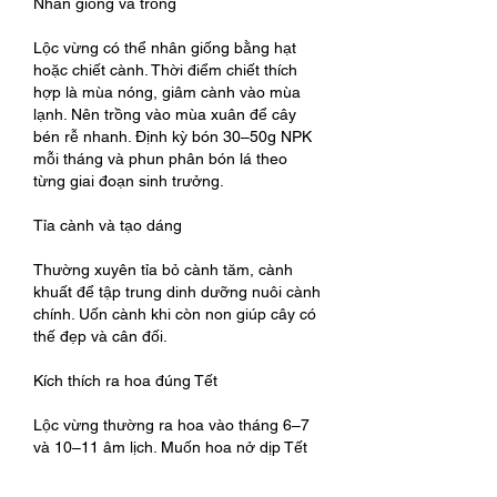
Nhân giống và trồng
Lộc vừng có thể nhân giống bằng hạt 
hoặc chiết cành. Thời điểm chiết thích 
hợp là mùa nóng, giâm cành vào mùa 
lạnh. Nên trồng vào mùa xuân để cây 
bén rễ nhanh. Định kỳ bón 30–50g NPK 
mỗi tháng và phun phân bón lá theo 
từng giai đoạn sinh trưởng.
Tỉa cành và tạo dáng
Thường xuyên tỉa bỏ cành tăm, cành 
khuất để tập trung dinh dưỡng nuôi cành 
chính. Uốn cành khi còn non giúp cây có 
thế đẹp và cân đối.
Kích thích ra hoa đúng Tết
Lộc vừng thường ra hoa vào tháng 6–7 
và 10–11 âm lịch. Muốn hoa nở dịp Tết 
cần xiết nước để lá già rụng, sau đó 
phun Ethrel hoặc KNO3 để làm rụng lá 