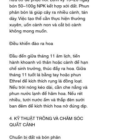
bón 50–100g NPK kết hợp xới đất. Phun 
phân bón lá giúp cây ra nhiều cành, tán 
dày. Việc tạo thế cần thực hiện thường 
xuyên, uốn cành non và cắt bỏ cành 
không mong muốn.
Điều khiển đào ra hoa
Đầu đến giữa tháng 11 âm lịch, tiến 
hành khoanh vỏ thân hoặc cành để hạn 
chế sinh trưởng, thúc đẩy ra hoa. Giữa 
tháng 11 tuốt lá bằng tay hoặc phun 
Ethrel để kích thích rụng lá đồng loạt. 
Nếu trời nóng kéo dài, cần che nắng và 
phun nước lạnh để hãm hoa. Nếu rét 
nhiều, tưới nước ấm và thắp đèn sưởi 
ban đêm để kích thích hoa nở đúng dịp.
4. KỸ THUẬT TRỒNG VÀ CHĂM SÓC 
QUẤT CẢNH
Chuẩn bị đất và bón phân