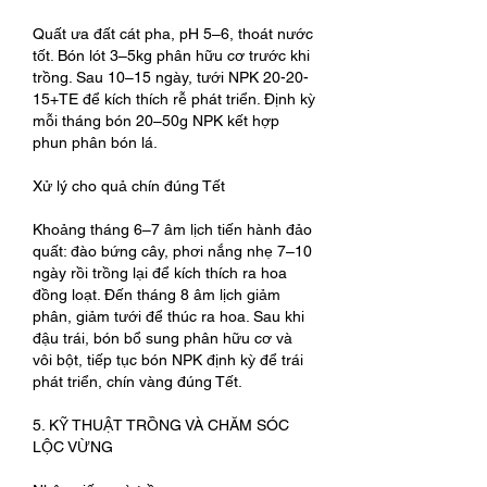
Quất ưa đất cát pha, pH 5–6, thoát nước 
tốt. Bón lót 3–5kg phân hữu cơ trước khi 
trồng. Sau 10–15 ngày, tưới NPK 20-20-
15+TE để kích thích rễ phát triển. Định kỳ 
mỗi tháng bón 20–50g NPK kết hợp 
phun phân bón lá.
Xử lý cho quả chín đúng Tết
Khoảng tháng 6–7 âm lịch tiến hành đảo 
quất: đào bứng cây, phơi nắng nhẹ 7–10 
ngày rồi trồng lại để kích thích ra hoa 
đồng loạt. Đến tháng 8 âm lịch giảm 
phân, giảm tưới để thúc ra hoa. Sau khi 
đậu trái, bón bổ sung phân hữu cơ và 
vôi bột, tiếp tục bón NPK định kỳ để trái 
phát triển, chín vàng đúng Tết.
5. KỸ THUẬT TRỒNG VÀ CHĂM SÓC 
LỘC VỪNG