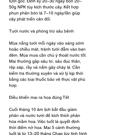
tưới gốc. Định kỳ 20–30 ngày bón 20–
50g NPK tùy kích thước cây. Kết hợp 
phun phân bón lá 7–10 ngày/lần giúp 
cây phát triển cân đối.
Tưới nước và phòng trừ sâu bệnh
Mùa nắng tưới mỗi ngày vào sáng sớm 
hoặc chiều mát, tránh tưới đẫm vào ban 
đêm. Mùa mưa cần chú ý thoát nước tốt. 
Mai thường gặp sâu tơ, sâu đục thân, 
rệp sáp, rầy và nấm gây cháy lá. Cần 
kiểm tra thường xuyên và xử lý kịp thời 
bằng các loại thuốc bảo vệ thực vật phù 
hợp.
Điều khiển mai ra hoa đúng Tết
Cuối tháng 10 âm lịch bắt đầu giảm 
phân và nước tưới để kích thích phân 
hóa mầm hoa. Việc tuốt lá quyết định 
thời điểm nở hoa. Mai 5 cánh thường 
tuốt lá từ 13–20 tháng Chạp tùy tình hình 