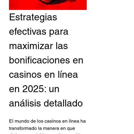
Estrategias 
efectivas para 
maximizar las 
bonificaciones en 
casinos en línea 
en 2025: un 
análisis detallado
El mundo de los casinos en línea ha 
transformado la manera en que 