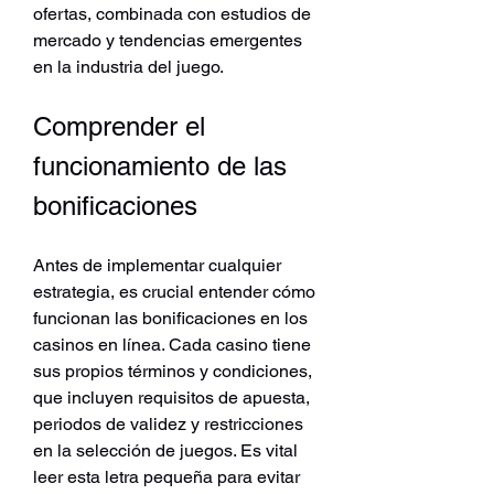
ofertas, combinada con estudios de 
mercado y tendencias emergentes 
en la industria del juego.
Comprender el 
funcionamiento de las 
bonificaciones
Antes de implementar cualquier 
estrategia, es crucial entender cómo 
funcionan las bonificaciones en los 
casinos en línea. Cada casino tiene 
sus propios términos y condiciones, 
que incluyen requisitos de apuesta, 
periodos de validez y restricciones 
en la selección de juegos. Es vital 
leer esta letra pequeña para evitar 