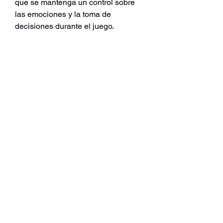
que se mantenga un control sobre 
las emociones y la toma de 
decisiones durante el juego.
Estar atento a las 
tendencias emergentes
A medida que avanza la tecnología, 
también lo hace la industria del 
juego en línea. En 2025, es probable 
que veamos el auge de nuevas 
tendencias que pueden influir en las 
bonificaciones y cómo se ofrecen. 
Por ejemplo, el uso de 
criptomonedas no es solo una forma 
de pago, sino que también puede 
abrir la puerta a bonificaciones 
exclusivas y promociones 