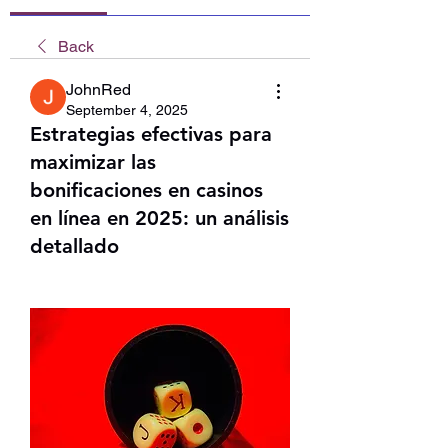
Back
JohnRed
September 4, 2025
Estrategias efectivas para
maximizar las
bonificaciones en casinos
en línea en 2025: un análisis
detallado