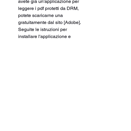
avete già un'applicazione per 
leggere i pdf protetti da DRM, 
potete scaricarne una 
gratuitamente dal sito [Adobe]. 
Seguite le istruzioni per 
installare l'applicazione e 
autorizzare il vostro dispositivo.
Aprite l'applicazione e importate 
il file pdf del libro. Ora potete 
iniziare a leggere La 
diciassettesima luna!
Seguendo questi semplici passi, 
potrete leggere e scaricare La 
diciassettesima luna in formato pdf 
in italiano in pochi minuti. Se invece 